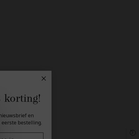
 korting!
e nieuwsbrief en
 eerste bestelling.