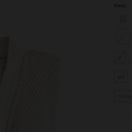
Kleur:
s
wit
100% 
Aantal
verlage
voor