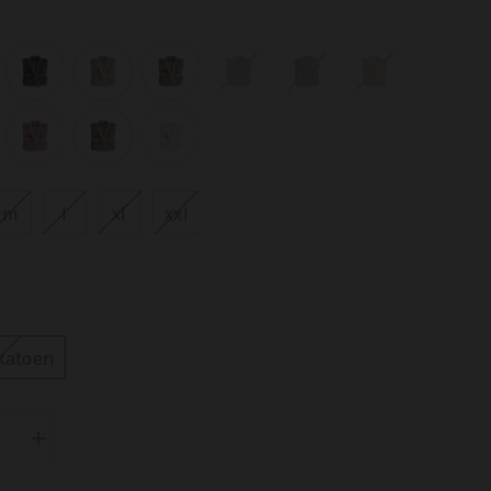
m
l
xl
xxl
katoen
Aantal
n
verhogen
voor