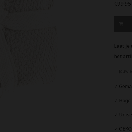
Heckett
€99.95
Badjas
Grant
Off-
white
-
100%
Katoen
Laat je
het art
✓ Gemaa
✓ Hoge 
✓ Unise
✓ OEKO-