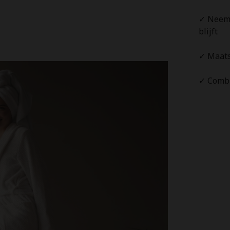
✓ Neemt
blijft
✓ Maats
✓ Combi