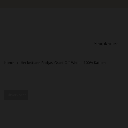
Doorgaan naar artikel
Slaapkamer
Home
Heckettlane Badjas Grant Off-White - 100% Katoen
Uitverkocht