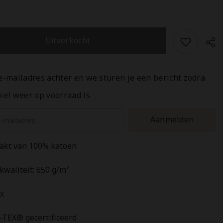
lane
Heckettlane
Badjas
Grant
Off-
white
Uitverkocht
-
100%
Katoen
 e-mailadres achter en we sturen je een bericht zodra
ikel weer op voorraad is
Del
Aanmelden
kt van 100% katoen
kwaliteit: 650 g/m²
x
TEX® gecertificeerd