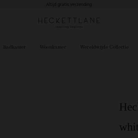
Op werkdagen voor 22:00 uur besteld, is morgen in huis!
Badkamer
Woonkamer
Wereldwijde Collectie
Heck
whi