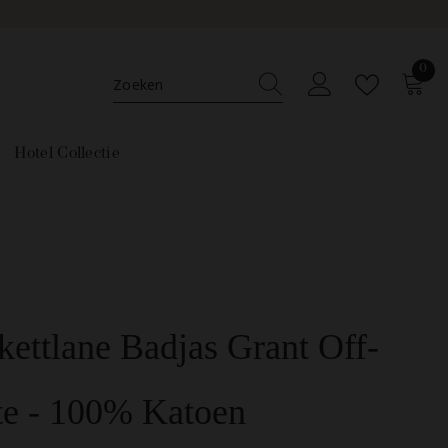
0
0
ar
Hotel Collectie
ettlane Badjas Grant Off-
te - 100% Katoen