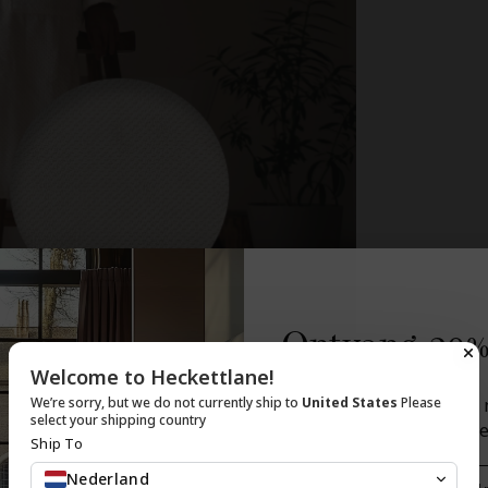
Ontvang 20%
Welcome to Heckettlane!
Schrijf je in voor onz
We’re sorry, but we do not currently ship to
United States
Please
select your shipping country
ontvang 20% korting op je
Ship To
Email
Nederland