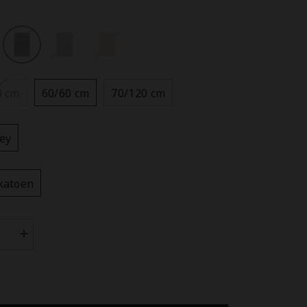
0 cm
60/60 cm
70/120 cm
ey
katoen
Aantal
n
verhogen
voor
lane
Heckettlane
Badmat
Fergana
Ash