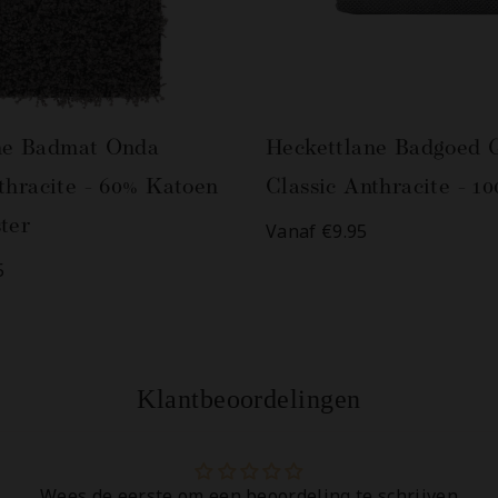
ne Badmat Onda
Heckettlane Badgoed 
thracite - 60% Katoen
Classic Anthracite - 1
ter
Vanaf €9.95
5
Klantbeoordelingen
Wees de eerste om een beoordeling te schrijven