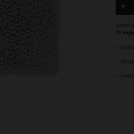
Grey
-
100%
Katoen
Bestel 
11 augu
✓ Gemaa
✓ Bevat 
✓ Heerli