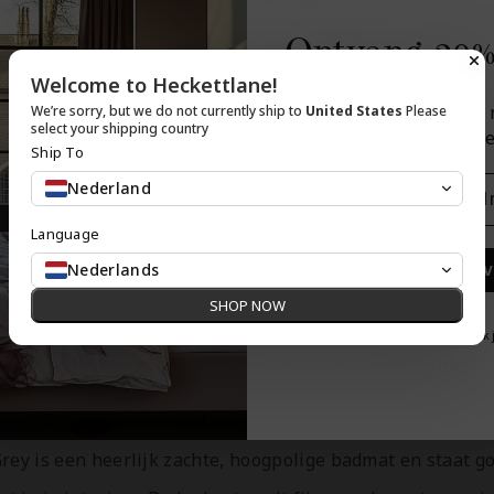
Ontvang 20%
Welcome to Heckettlane!
Schrijf je in voor onz
We’re sorry, but we do not currently ship to
United States
Please
select your shipping country
ontvang 20% korting op je
Ship To
Email
Nederland
Language
Nederlands
Inschrij
SHOP NOW
Nee, dank
ing
Wasvoorschriften
Retourneren
Hulp no
rey is een heerlijk zachte, hoogpolige badmat en staat g