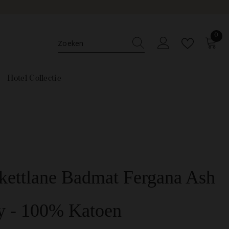
0
0
ar
Hotel Collectie
kettlane Badmat Fergana Ash
y - 100% Katoen