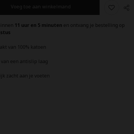
Grey
Voeg toe aan winkelmand
-
100%
Katoen
binnen 
11 uur en 5 minuten 
en ontvang je bestelling op 
stus 
kt van 100% katoen
Del
van een antislip laag
jk zacht aan je voeten