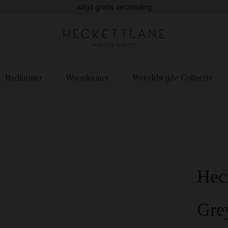
Op werkdagen voor 22:00 uur besteld, is morgen in huis!
Badkamer
Woonkamer
Wereldwijde Collectie
Hec
Gre