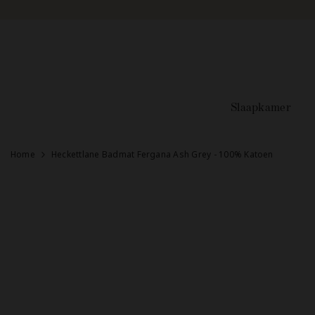
Doorgaan naar artikel
Slaapkamer
Home
Heckettlane Badmat Fergana Ash Grey - 100% Katoen