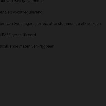
akt van 90% ganzendons
Del
rend en vochtregulerend
ien van twee lagen, perfect af te stemmen op elk seizoen
ASS gecertificeerd
rschillende maten verkrijgbaar