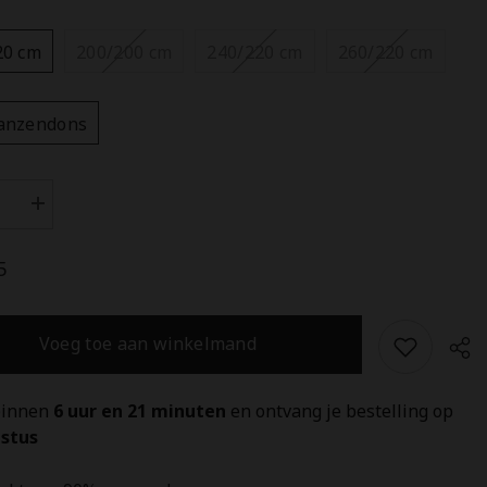
20 cm
200/200 cm
240/220 cm
260/220 cm
anzendons
Aantal
n
verhogen
voor
lane
Heckettlane
5
Dekbed
Gold
4-
s
Seasons
Voeg toe aan winkelmand
-
90%
Goose
Down
binnen 
6 uur en 21 minuten 
en ontvang je bestelling op 
stus 