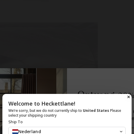
Ontvang 20%
Welcome to Heckettlane!
Schrijf je in voor onz
We’re sorry, but we do not currently ship to
United States
Please
select your shipping country
ontvang 20% korting op je
Ship To
Email
Nederland