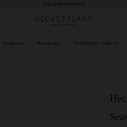
Op werkdagen voor 22:00 uur besteld, is morgen in huis!
Badkamer
Woonkamer
Wereldwijde Collectie
Hec
Sea