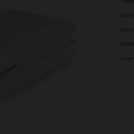
✓ Gema
✓ Isole
✓ Voorz
✓ DOWNP
✓ In ve