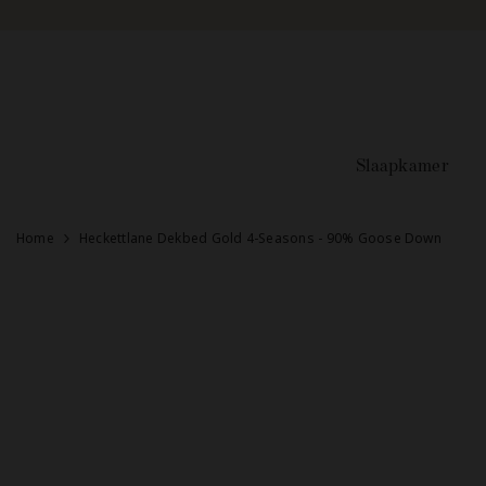
Doorgaan naar artikel
Slaapkamer
Home
Heckettlane Dekbed Gold 4-Seasons - 90% Goose Down