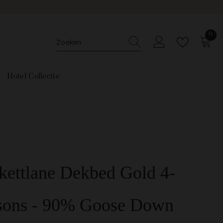
0
0
ar
Hotel Collectie
kettlane Dekbed Gold 4-
sons - 90% Goose Down