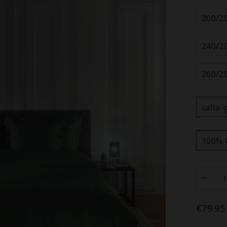
200/2
240/2
260/2
calla-
100% 
Aantal
verlage
voor
Heckett
€79.95
Dekbedo
Diaman