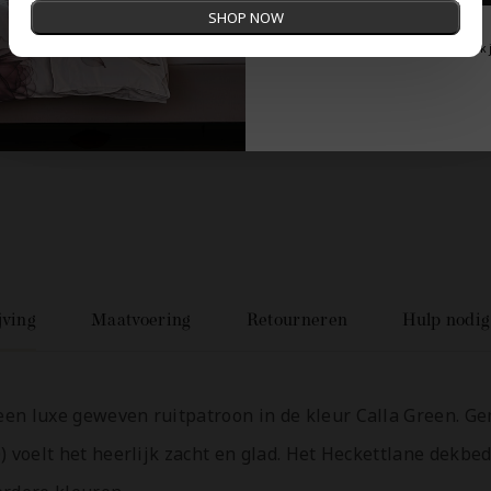
SHOP NOW
Nee, dank
jving
Maatvoering
Retourneren
Hulp nodig
en luxe geweven ruitpatroon in de kleur Calla Green. Ge
) voelt het heerlijk zacht en glad. Het Heckettlane dekbe