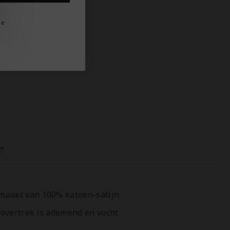
je
?
maakt van 100% katoen-satijn.
dovertrek is ademend en vocht