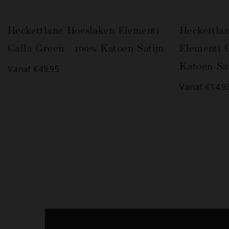
Heckettlane Hoeslaken Elementi
Heckettla
Calla Green - 100% Katoen-Satijn
Elementi C
Katoen-Sat
Vanaf €49.95
Vanaf €14.9