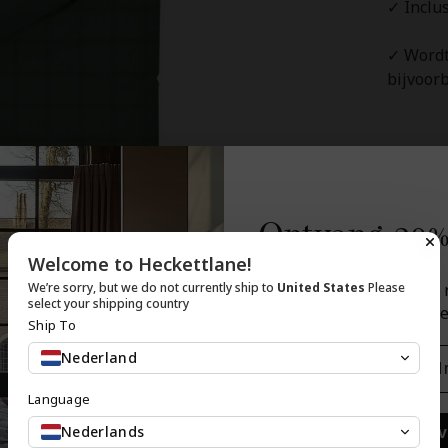
✓ Inclu
✓ Wordt
bijvoorb
Ontvang 20%
Welcome to Heckettlane!
Schrijf je in voor onz
We’re sorry, but we do not currently ship to
United States
Please
select your shipping country
ontvang 20% korting op je
Ship To
Email
Nederland
Language
Nederlands
Inschrij