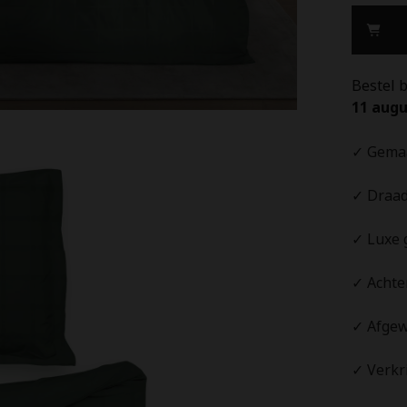
Calla
Green
-
100%
Katoen-
Satijn
Bestel 
11 augu
✓ Gemaa
✓ Draad
✓ Luxe 
✓ Achter
✓ Afgew
✓ Verkri