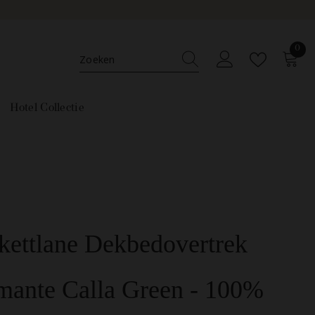
Op werkdagen voor 22:00 uur besteld, is morgen in huis!
0
0
ar
Hotel Collectie
kettlane Dekbedovertrek
mante Calla Green - 100%