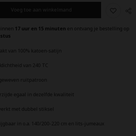
Calla
Green
Voeg toe aan winkelmand
-
100%
Katoen-
Satijn
binnen 
17 uur en 15 minuten 
en ontvang je bestelling op 
stus 
kt van 100% katoen-satijn
Del
dichtheid van 240 TC
geweven ruitpatroon
zijde egaal in dezelfde kwaliteit
erkt met dubbel stiksel
jgbaar in o.a. 140/200-220 cm en lits-jumeaux