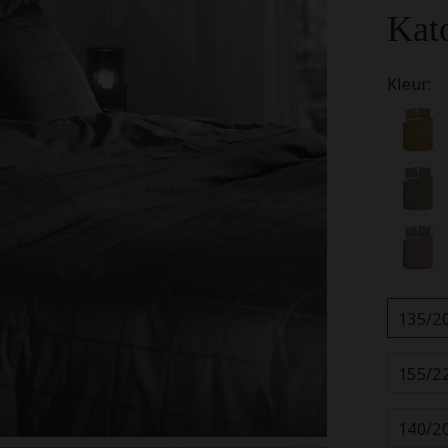
Kat
Kleur:
135/2
155/2
140/2