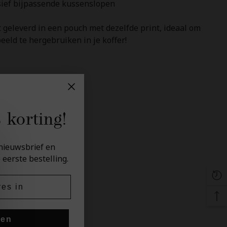
sief bijpassende kussenslopen
 geleverd in een pouch met dezelfde print, ideaal om
eeld te hergebruiken in je koffer!
 korting!
e nieuwsbrief en
 eerste bestelling.
ven