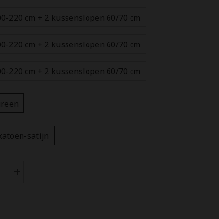
00-220 cm + 2 kussenslopen 60/70 cm
00-220 cm + 2 kussenslopen 60/70 cm
00-220 cm + 2 kussenslopen 60/70 cm
green
katoen-satijn
Aantal
n
verhogen
voor
lane
Heckettlane
vertrek
Dekbedovertrek
te
Diamante