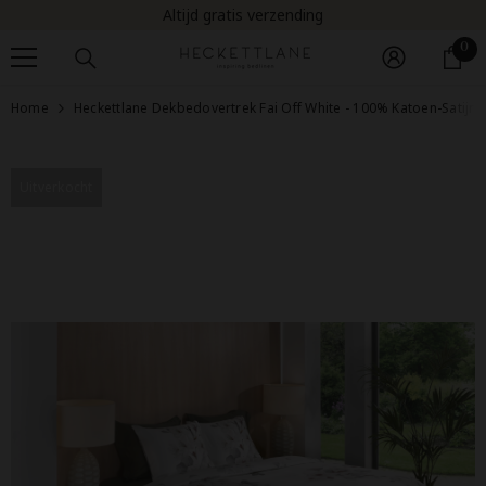
Altijd gratis verzending
Doorgaan naar artikel
0
0
ar
Home
Heckettlane Dekbedovertrek Fai Off White - 100% Katoen-Satijn
Uitverkocht