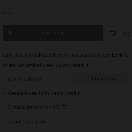
verlagen
verhogen
voor
voor
Heckettlane
Heckettlane
€79.95
Dekbedovertrek
Dekbedovertrek
Fai
Fai
Off
Off
white
white
-
-
Uitverkocht
100%
100%
Katoen-
Katoen-
Satijn
Satijn
Laat je e-mailadres achter en we sturen je een bericht
zodra het artikel weer op voorraad is
Aanmelden
✓ Gemaakt van 100% katoen-satijn
✓ Draaddichtheid van 230 TC
✓ Double face print