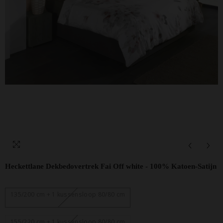
Heckettlane Dekbedovertrek Fai Off white - 100% Katoen-Satijn
135/200 cm + 1 kussensloop 80/80 cm
155/220 cm + 1 kussensloop 80/80 cm