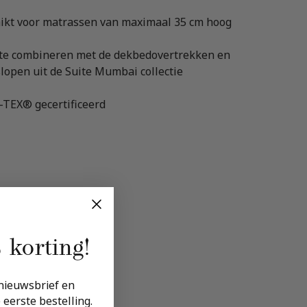
ikt voor matrassen van maximaal 35 cm hoog
te combineren met de dekbedovertrekken en
lopen uit de Suite Mumbai collectie
TEX® gecertificeerd
 20%
g!
uwsbrief en ontvang