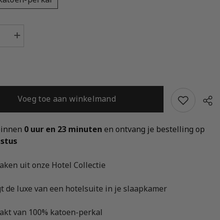
Aantal
n
verhogen
voor
Yellow
ken
Hoeslaken
Suite
Mumbai
Reseda
Voeg toe aan winkelmand
Green
-
100%
Katoen-
Perkal
binnen 
0 uur en 23 minuten 
en ontvang je bestelling op 
stus 
aken uit onze Hotel Collectie
Del
t de luxe van een hotelsuite in je slaapkamer
kt van 100% katoen-perkal