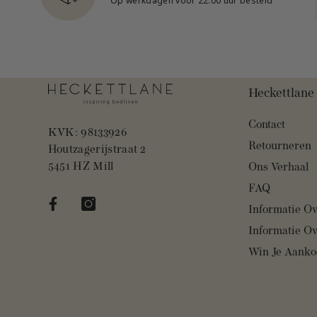
Op werkdagen voor 22:00 uur besteld
Heckettlane
Contact
KVK: 98133926
Retourneren
‏‏‎Houtzagerijstraat 2
‏‏‎5451 HZ Mill
Ons Verhaal
FAQ
Informatie Ov
Informatie Ov
Win Je Aankoo