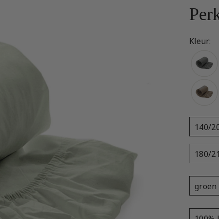
Per
Kleur:
140/2
180/2
groen
100% 