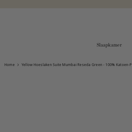
Doorgaan naar artikel
Slaapkamer
Home
Yellow Hoeslaken Suite Mumbai Reseda Green - 100% Katoen-Perkal