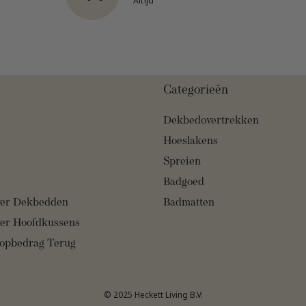
Altijd
Categorieën
Dekbedovertrekken
Hoeslakens
Spreien
Badgoed
er Dekbedden
Badmatten
er Hoofdkussens
pbedrag Terug
© 2025 Heckett Living B.V.