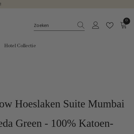
0
0
art
Hotel Collectie
low Hoeslaken Suite Mumbai
eda Green - 100% Katoen-