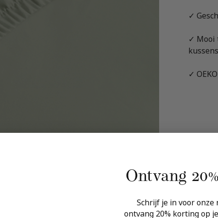
✓ Gesch
✓ Mooi 
kussens
✓ OEKO-
Ontvang
kortin
Schrijf je in voor onze nie