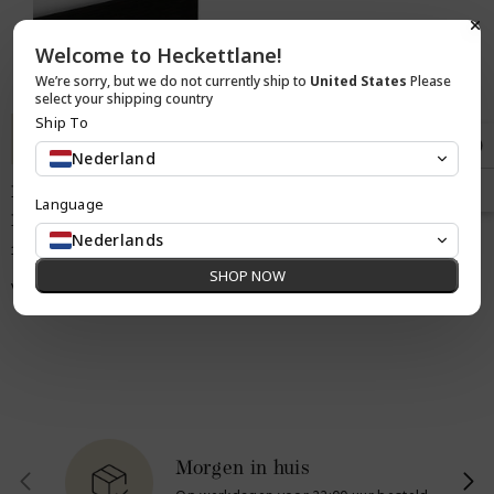
Welcome to Heckettlane!
We’re sorry, but we do not currently ship to
United States
Please
select your shipping country
Ship To
Bestel nu
Nederland
Heckettlane Topper
Language
Hoeslaken Elementi White -
Nederlands
100% Katoen-Satijn
SHOP NOW
Vanaf €37.95
Morgen in huis