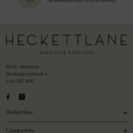
Op werkdagen voor 22:00 uur besteld
KVK: 98133926
‏‏‎Houtzagerijstraat 2
‏‏‎5451 HZ Mill
Heckettlane
Categorieën